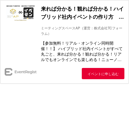
来れば分かる！観れば分かる！ハイ
ブリッド社内イベントの作り方 ～
ニューノーマル展示会＆セミナー～
ミーティングスペースAP（運営：株式会社TCフォー
［共催］MEETING SPACE AP × イ
ラム）
ベモン
【参加無料！リアル・オンライン同時開
催！！】 ハイブリッド社内イベントがすべて
丸ごと、来れば分かる！観れば分かる！リア
ルでもオンラインでも楽しめる！ニューノー
マル展示会＆セミナー開催！！ ※本展は政
府・自治体・業界における開催ガイドライン
イベントに申し込む
に基づき、参加者の安全を確保し開催いたし
ます 「オンラインで社内イベントを開催した
けど、手ごたえがイマイチで・・・」」「オ
ンラインは 便利でいいけど、やっぱりリアル
も諦めたくない！」「ハイブリッドって、言
葉はよく聞くけど 具体的にはどういうことな
の？」「オンラインもハイブリッドも何が何
やら・・・誰か教えて！」 そんな、ニューノ
ーマルにおける社内イベントのお悩みに答え
る、完全無料の展示会＆セミナーが 新橋駅徒