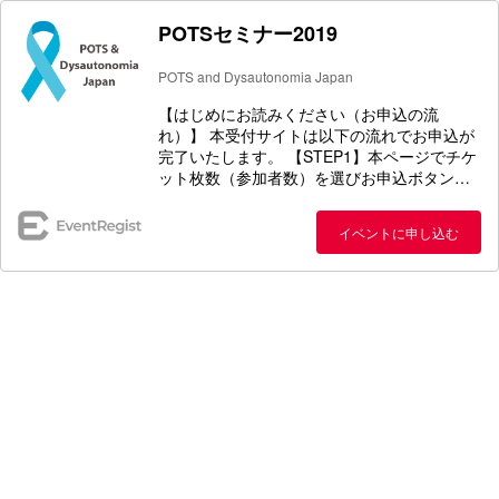
POTSセミナー2019
POTS and Dysautonomia Japan
【はじめにお読みください（お申込の流
れ）】 本受付サイトは以下の流れでお申込が
完了いたします。 【STEP1】本ページでチケ
ット枚数（参加者数）を選びお申込ボタンを
クリック 【STEP2】お客様の会員登録
【STEP3】本セミナーの申込者および参加者
イベントに申し込む
の登録 【STEP4】登録が完了すると申込者メ
ールアドレス宛に「申込確認メール」が届き
ます（＝お申込完了） 【講演会当日】当日の
受付は「申込確認メール」を確認させていた
だき受付いたします ＊申込確認メール内に添
付、記載されているチケット（PDFファイ
ル）の印刷は不要です。また専用アプリのダ
ウンロード、インストールも不要です。 ＊申
込確認メールが届かない場合は事務局までご
連絡ください。 ＊本サイトでお申込できない
場合は事務局までお問い合わせください。
【イベント概要】 POTSセミナー2019 ～ 起
立不耐をひきおこす病気を学ぶ～【概要】 体