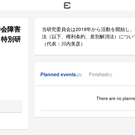
学会障害
当研究委員会は
2019
年から活動を開始し、
法（以下、権利条約、差別解消法）につい
る特別研
（代表：川内美彦）
Planned events.
Finished
(0)
(1)
There are no planne