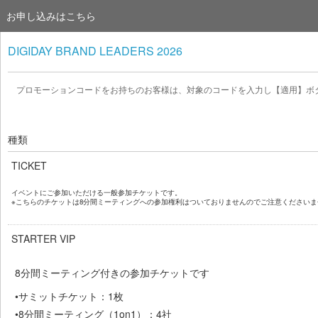
お申し込みはこちら
DIGIDAY BRAND LEADERS 2026
プロモーションコードをお持ちのお客様は、対象のコードを入力し【適用】ボ
種類
TICKET
イベントに
ご参加いただける一般参加チケット
です。
※こちらのチケットは8分間ミーティングへの参加権利はついておりませんのでご注意くださいま
STARTER VIP
8
分間ミーティング付きの参加チケットです
•
サミットチケット：
1
枚
•
8
分間ミーティング（
1on1
）：
4
社