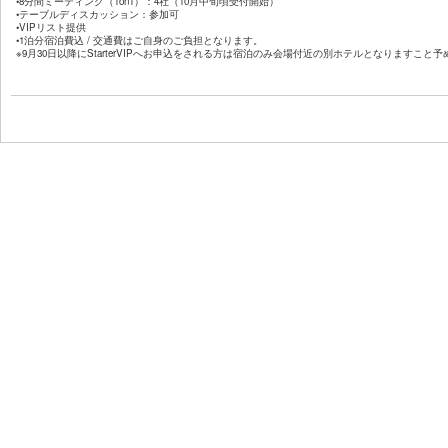
•
8
分間ミーティング（
1on1
）：
4
社
（
10
月中旬頃受付開始）
•
テーブルディスカッション
：参加可
•
VIP
リスト提供
•
1
泊分宿泊費込
/
交通費はご自身のご負担となります。
※9月30日以降にStarterVIPへお申込をされる方は宿泊のみ会場付近の別ホテルとなりますこと