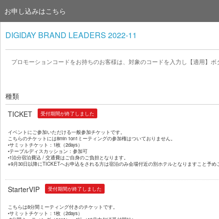
お申し込みはこちら
DIGIDAY BRAND LEADERS 2022-11
プロモーションコードをお持ちのお客様は、対象のコードを入力し【適用】ボ
種類
TICKET
受付期間が終了しました
イベントに
ご参加いただける一般参加チケット
です。
こちらのチケットには8min 1on1ミーティングの参加権はついておりません。
•
サミットチケット：
1
枚
（
2days
）
•
テーブルディスカッション
：参加可
•
1
泊分宿泊費込
/
交通費はご自身のご負担となります。
※9月30日以降にTICKETへお申込をされる方は宿泊のみ会場付近の別ホテルとなりますこと予
StarterVIP
受付期間が終了しました
こちらは8
分間ミーティング付きのチケットです。
•
サミットチケット：
1
枚（
2days
）