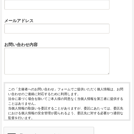
メールアドレス
お問い合わせ内容
この「主催者へのお問い合わせ」フォームでご提供いただく個人情報は、お問
い合わせのご連絡に対応するために利用します。
法令に基づく場合を除いてご本人様の同意なく当個人情報を第三者に提供する
ことはありません。
当個人情報の取扱いを委託することがありますが、委託にあたっては、委託先
における個人情報の安全管理が図られるよう、委託先に対する必要かつ適切な
監督を行います。
当個人情報の利用目的の通知、開示、内容の訂正・追加または削除、利用の停
止・消去および第三者への提供の停止（「開示等」といいます。）を受け付け
ております。