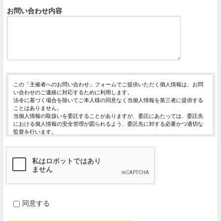
お問い合わせ内容
この「主催者へのお問い合わせ」フォームでご提供いただく個人情報は、お問
い合わせのご連絡に対応するために利用します。
法令に基づく場合を除いてご本人様の同意なく当個人情報を第三者に提供する
ことはありません。
当個人情報の取扱いを委託することがありますが、委託にあたっては、委託先
における個人情報の安全管理が図られるよう、委託先に対する必要かつ適切な
監督を行います。
当個人情報の利用目的の通知、開示、内容の訂正・追加または削除、利用の停
止・消去および第三者への提供の停止（「開示等」といいます。）を受け付け
ております。
開示等の求めは、以下の「個人情報苦情及び相談窓口」で受け付けます。
ご入力頂く情報の提供は任意となっております。ただし、正確な情報をご提供
いただけない場合には、お問合せに対応できないことがあります。
当ホームページではご利用状況の統計調査のためクッキー等を用いております
が、これによる個人情報の取得、利用は行っておりません。
同意する
個人情報保護管理者
イベントレジスト株式会社 代表取締役 歸山 健一