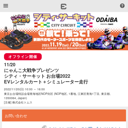
オフライン開催
11/20

にゃんこ大戦争プレゼンツ

シティ・サーキット お台場2022

EVレンタルカート＋シミュレーター走行
2022/11/20(日) 10:00 ～ 16:00
東京お台場特設会場青海地区NOP街区 (NOP地区, 1番地, 江東区青海1丁目, 東京都,
1350064, Japan)
[主催] 株式会社トムス
お問い合わせ