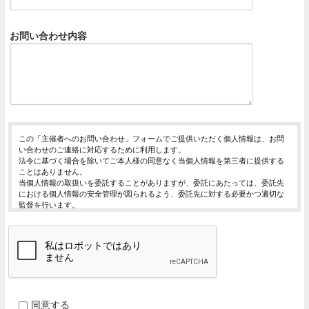
お問い合わせ内容
この「主催者へのお問い合わせ」フォームでご提供いただく個人情報は、お問
い合わせのご連絡に対応するために利用します。
法令に基づく場合を除いてご本人様の同意なく当個人情報を第三者に提供する
ことはありません。
当個人情報の取扱いを委託することがありますが、委託にあたっては、委託先
における個人情報の安全管理が図られるよう、委託先に対する必要かつ適切な
監督を行います。
当個人情報の利用目的の通知、開示、内容の訂正・追加または削除、利用の停
止・消去および第三者への提供の停止（「開示等」といいます。）を受け付け
ております。
開示等の求めは、以下の「個人情報苦情及び相談窓口」で受け付けます。
ご入力頂く情報の提供は任意となっております。ただし、正確な情報をご提供
いただけない場合には、お問合せに対応できないことがあります。
当ホームページではご利用状況の統計調査のためクッキー等を用いております
が、これによる個人情報の取得、利用は行っておりません。
同意する