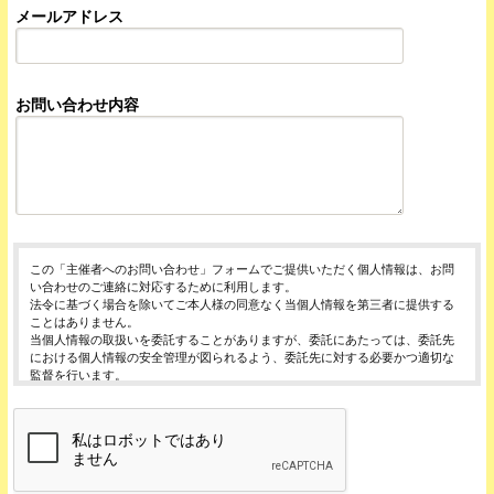
メールアドレス
お問い合わせ内容
この「主催者へのお問い合わせ」フォームでご提供いただく個人情報は、お問
い合わせのご連絡に対応するために利用します。
法令に基づく場合を除いてご本人様の同意なく当個人情報を第三者に提供する
ことはありません。
当個人情報の取扱いを委託することがありますが、委託にあたっては、委託先
における個人情報の安全管理が図られるよう、委託先に対する必要かつ適切な
監督を行います。
当個人情報の利用目的の通知、開示、内容の訂正・追加または削除、利用の停
止・消去および第三者への提供の停止（「開示等」といいます。）を受け付け
ております。
開示等の求めは、以下の「個人情報苦情及び相談窓口」で受け付けます。
ご入力頂く情報の提供は任意となっております。ただし、正確な情報をご提供
いただけない場合には、お問合せに対応できないことがあります。