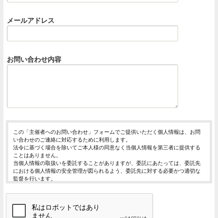
メールアドレス
お問い合わせ内容
この「主催者へのお問い合わせ」フォームでご提供いただく個人情報は、お問
い合わせのご連絡に対応するために利用します。
法令に基づく場合を除いてご本人様の同意なく当個人情報を第三者に提供する
ことはありません。
当個人情報の取扱いを委託することがありますが、委託にあたっては、委託先
における個人情報の安全管理が図られるよう、委託先に対する必要かつ適切な
監督を行います。
当個人情報の利用目的の通知、開示、内容の訂正・追加または削除、利用の停
止・消去および第三者への提供の停止（「開示等」といいます。）を受け付け
ております。
開示等の求めは、以下の「個人情報苦情及び相談窓口」で受け付けます。
ご入力頂く情報の提供は任意となっております。ただし、正確な情報をご提供