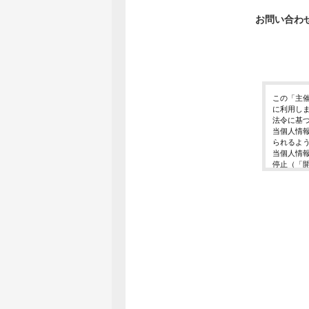
お問い合わ
この「主
に利用し
法令に基
当個人情
られるよ
当個人情
停止（「
開示等の
ご入力頂
に対応で
当ホーム
利用は行
個人情報
イベント
東京都渋谷区千
個人情報
イベント
E-Mail ： 