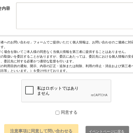
せ内容
催者へのお問い合わせ」フォームでご提供いただく個人情報は、お問い合わせのご連絡に対
ます。
づく場合を除いてご本人様の同意なく当個人情報を第三者に提供することはありません。
報の取扱いを委託することがありますが、委託にあたっては、委託先における個人情報の安
う、委託先に対する必要かつ適切な監督を行います。
報の利用目的の通知、開示、内容の訂正・追加または削除、利用の停止・消去および第三者
開示等」といいます。）を受け付けております。
求めは、以下の「個人情報苦情及び相談窓口」で受け付けます。
く情報の提供は任意となっております。ただし、正確な情報をご提供いただけない場合には
きないことがあります。
ページではご利用状況の統計調査のためクッキー等を用いておりますが、これによる個人情
っておりません。
保護管理者
レジスト株式会社 代表取締役 歸山 健一
同意する
駄ヶ谷1－21－6 E-Mail：contact@eventregist.com
苦情及び相談窓口
レジスト株式会社 苦情相談窓口
イベントページに戻る
contact@eventregist.com