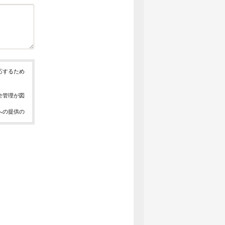
応するため
全管理が図
への提供の
、お問合せ
報の取得、