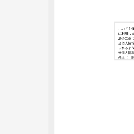
この「主
に利用し
法令に基
当個人情
られるよ
当個人情
停止（「
開示等の
ご入力頂
に対応で
当ホーム
利用は行
個人情報
イベント
東京都渋谷区千
個人情報
イベント
E-Mail ： 
受付時間 ： 
※土日、