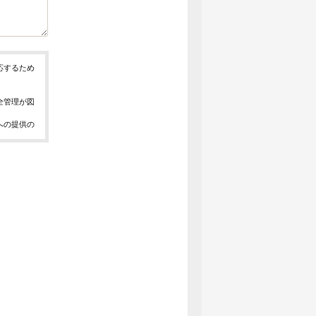
応するため
全管理が図
への提供の
、お問合せ
報の取得、