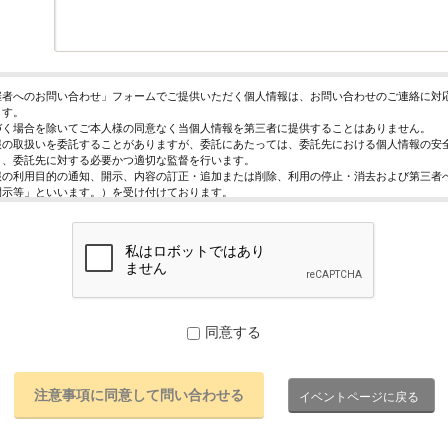
催者へのお問い合わせ」フォームでご提供いただく個人情報は、お問い合わせのご連絡に対
ます。
づく場合を除いてご本人様の同意なく当個人情報を第三者に提供することはありません。
報の取扱いを委託することがありますが、委託にあたっては、委託先における個人情報の安
う、委託先に対する必要かつ適切な監督を行います。
報の利用目的の通知、開示、内容の訂正・追加または削除、利用の停止・消去および第三者
開示等」といいます。）を受け付けております。
求めは、以下の「個人情報苦情及び相談窓口」で受け付けます。
く情報の提供は任意となっております。ただし、正確な情報をご提供いただけない場合には
きないことがあります。
ページではご利用状況の統計調査のためクッキー等を用いておりますが、これによる個人情
っておりません。
保護管理者
レジスト株式会社 代表取締役 歸山 健一
同意する
駄ヶ谷1－21－6 E-Mail：contact@eventregist.com
苦情及び相談窓口
レジスト株式会社 苦情相談窓口
イベントページに戻る
contact@eventregist.com
10:00～18:00
祝日、年末年始、GW期間は翌営業日以降の対応とさせていただきます。