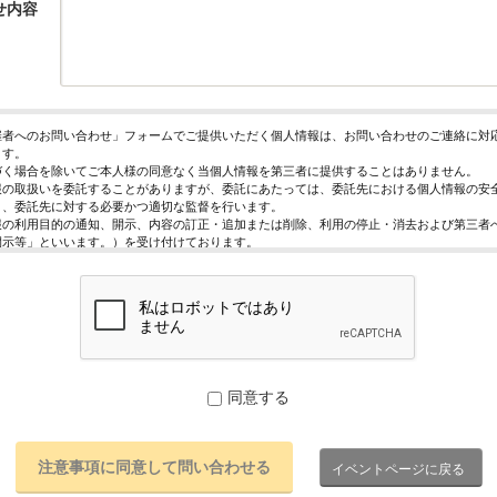
せ内容
催者へのお問い合わせ」フォームでご提供いただく個人情報は、お問い合わせのご連絡に対
ます。
づく場合を除いてご本人様の同意なく当個人情報を第三者に提供することはありません。
報の取扱いを委託することがありますが、委託にあたっては、委託先における個人情報の安
う、委託先に対する必要かつ適切な監督を行います。
報の利用目的の通知、開示、内容の訂正・追加または削除、利用の停止・消去および第三者
開示等」といいます。）を受け付けております。
求めは、以下の「個人情報苦情及び相談窓口」で受け付けます。
く情報の提供は任意となっております。ただし、正確な情報をご提供いただけない場合には
きないことがあります。
ページではご利用状況の統計調査のためクッキー等を用いておりますが、これによる個人情
っておりません。
保護管理者
レジスト株式会社 代表取締役 歸山 健一
同意する
駄ヶ谷1－21－6 E-Mail：contact@eventregist.com
苦情及び相談窓口
レジスト株式会社 苦情相談窓口
イベントページに戻る
contact@eventregist.com
10:00～18:00