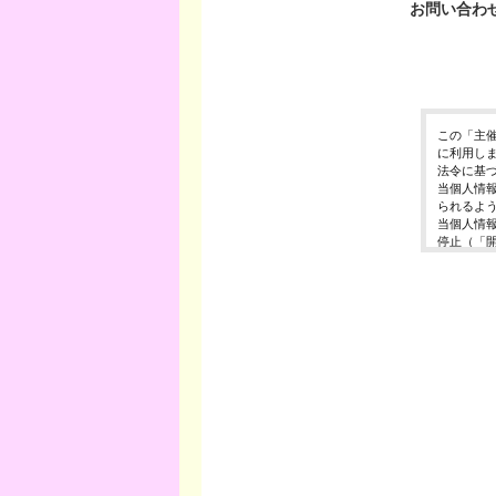
お問い合わ
この「主
に利用し
法令に基
当個人情
られるよ
当個人情
停止（「
開示等の
ご入力頂
に対応で
当ホーム
利用は行
個人情報
イベント
東京都渋谷区千
個人情報
イベント
E-Mail ： 
受付時間 ： 