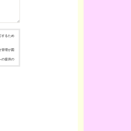
応するため
全管理が図
への提供の
、お問合せ
報の取得、