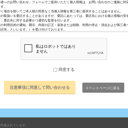
催者へのお問い合わせ」フォームでご提供いただく個人情報は、お問い合わせのご連絡に対
ます。
づく場合を除いてご本人様の同意なく当個人情報を第三者に提供することはありません。
報の取扱いを委託することがありますが、委託にあたっては、委託先における個人情報の安
う、委託先に対する必要かつ適切な監督を行います。
報の利用目的の通知、開示、内容の訂正・追加または削除、利用の停止・消去および第三者
開示等」といいます。）を受け付けております。
求めは、以下の「個人情報苦情及び相談窓口」で受け付けます。
く情報の提供は任意となっております。ただし、正確な情報をご提供いただけない場合には
きないことがあります。
ページではご利用状況の統計調査のためクッキー等を用いておりますが、これによる個人情
っておりません。
保護管理者
レジスト株式会社 代表取締役 歸山 健一
同意する
駄ヶ谷1－21－6 E-Mail：contact@eventregist.com
苦情及び相談窓口
レジスト株式会社 苦情相談窓口
イベントページに戻る
contact@eventregist.com
10:00～18:00
祝日、年末年始、GW期間は翌営業日以降の対応とさせていただきます。
で作成されています。