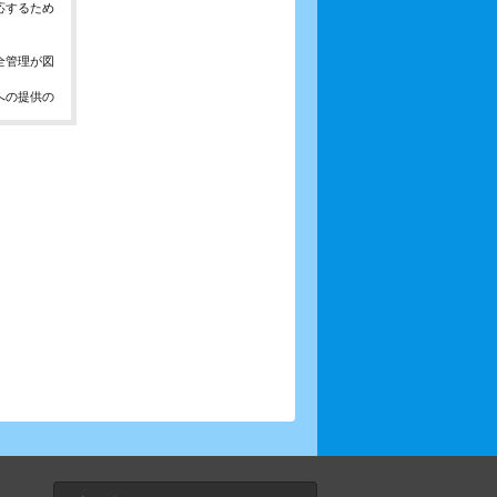
応するため
全管理が図
への提供の
、お問合せ
報の取得、