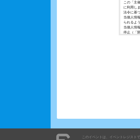
この「主
に利用し
法令に基
当個人情
られるよ
当個人情
停止（「
開示等の
ご入力頂
に対応で
当ホーム
利用は行
個人情報
イベント
東京都渋谷区千
個人情報
イベント
E-Mail ： 
受付時間 ： 
※土日、
このイベントは、イベントレジスト