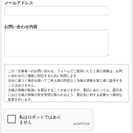
メールアドレス
お問い合わせ内容
この「主催者へのお問い合わせ」フォームでご提供いただく個人情報は、お問
い合わせのご連絡に対応するために利用します。
法令に基づく場合を除いてご本人様の同意なく当個人情報を第三者に提供する
ことはありません。
当個人情報の取扱いを委託することがありますが、委託にあたっては、委託先
における個人情報の安全管理が図られるよう、委託先に対する必要かつ適切な
監督を行います。
当個人情報の利用目的の通知、開示、内容の訂正・追加または削除、利用の停
止・消去および第三者への提供の停止（「開示等」といいます。）を受け付け
ております。
開示等の求めは、以下の「個人情報苦情及び相談窓口」で受け付けます。
ご入力頂く情報の提供は任意となっております。ただし、正確な情報をご提供
いただけない場合には、お問合せに対応できないことがあります。
当ホームページではご利用状況の統計調査のためクッキー等を用いております