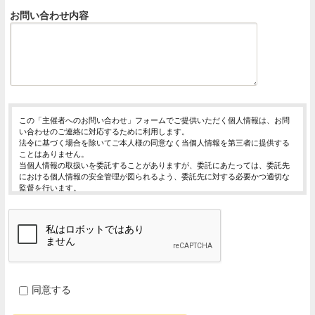
お問い合わせ内容
この「主催者へのお問い合わせ」フォームでご提供いただく個人情報は、お問
い合わせのご連絡に対応するために利用します。
法令に基づく場合を除いてご本人様の同意なく当個人情報を第三者に提供する
ことはありません。
当個人情報の取扱いを委託することがありますが、委託にあたっては、委託先
における個人情報の安全管理が図られるよう、委託先に対する必要かつ適切な
監督を行います。
当個人情報の利用目的の通知、開示、内容の訂正・追加または削除、利用の停
止・消去および第三者への提供の停止（「開示等」といいます。）を受け付け
ております。
開示等の求めは、以下の「個人情報苦情及び相談窓口」で受け付けます。
ご入力頂く情報の提供は任意となっております。ただし、正確な情報をご提供
いただけない場合には、お問合せに対応できないことがあります。
当ホームページではご利用状況の統計調査のためクッキー等を用いております
が、これによる個人情報の取得、利用は行っておりません。
同意する
個人情報保護管理者
イベントレジスト株式会社 代表取締役 歸山 健一