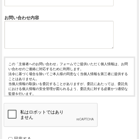
お問い合わせ内容
この「主催者へのお問い合わせ」フォームでご提供いただく個人情報は、お問
い合わせのご連絡に対応するために利用します。
法令に基づく場合を除いてご本人様の同意なく当個人情報を第三者に提供する
ことはありません。
当個人情報の取扱いを委託することがありますが、委託にあたっては、委託先
における個人情報の安全管理が図られるよう、委託先に対する必要かつ適切な
監督を行います。
当個人情報の利用目的の通知、開示、内容の訂正・追加または削除、利用の停
止・消去および第三者への提供の停止（「開示等」といいます。）を受け付け
ております。
開示等の求めは、以下の「個人情報苦情及び相談窓口」で受け付けます。
ご入力頂く情報の提供は任意となっております。ただし、正確な情報をご提供
いただけない場合には、お問合せに対応できないことがあります。
当ホームページではご利用状況の統計調査のためクッキー等を用いております
が、これによる個人情報の取得、利用は行っておりません。
同意する