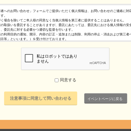
催者へのお問い合わせ」フォームでご提供いただく個人情報は、お問い合わせのご連絡に対
ます。
づく場合を除いてご本人様の同意なく当個人情報を第三者に提供することはありません。
報の取扱いを委託することがありますが、委託にあたっては、委託先における個人情報の安
う、委託先に対する必要かつ適切な監督を行います。
報の利用目的の通知、開示、内容の訂正・追加または削除、利用の停止・消去および第三者
開示等」といいます。）を受け付けております。
求めは、以下の「個人情報苦情及び相談窓口」で受け付けます。
く情報の提供は任意となっております。ただし、正確な情報をご提供いただけない場合には
きないことがあります。
ページではご利用状況の統計調査のためクッキー等を用いておりますが、これによる個人情
っておりません。
保護管理者
レジスト株式会社 代表取締役 歸山 健一
同意する
駄ヶ谷1－21－6 E-Mail：contact@eventregist.com
苦情及び相談窓口
レジスト株式会社 苦情相談窓口
イベントページに戻る
contact@eventregist.com
10:00～18:00
祝日、年末年始、GW期間は翌営業日以降の対応とさせていただきます。