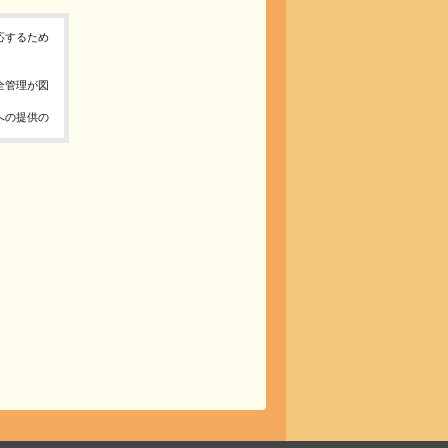
応するため
全管理が図
への提供の
、お問合せ
報の取得、