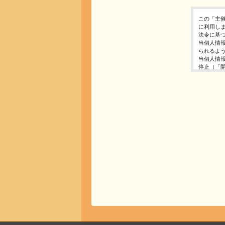
この「主
に利用し
法令に基
当個人情
られるよ
当個人情
停止（「
開示等の
ご入力頂
に対応で
当ホーム
利用は行
個人情報
イベント
東京都渋谷区千
個人情報
イベント
E-Mail ： 
受付時間 ： 
※土日、