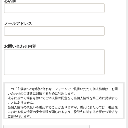
お名前
メールアドレス
お問い合わせ内容
この「主催者へのお問い合わせ」フォームでご提供いただく個人情報は、お問
い合わせのご連絡に対応するために利用します。
法令に基づく場合を除いてご本人様の同意なく当個人情報を第三者に提供する
ことはありません。
当個人情報の取扱いを委託することがありますが、委託にあたっては、委託先
における個人情報の安全管理が図られるよう、委託先に対する必要かつ適切な
監督を行います。
当個人情報の利用目的の通知、開示、内容の訂正・追加または削除、利用の停
止・消去および第三者への提供の停止（「開示等」といいます。）を受け付け