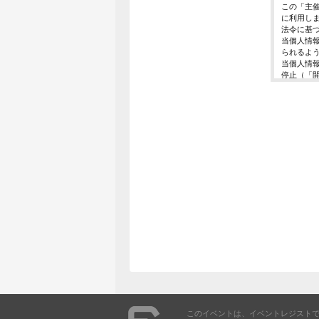
この「主
に利用し
法令に基
当個人情
られるよ
当個人情
停止（「
開示等の
ご入力頂
に対応で
当ホーム
利用は行
個人情報
イベント
東京都渋谷区千
個人情報
イベント
E-Mail ： 
受付時間 ： 
※土日、
このイベントは、イベントレジスト