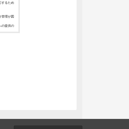
応するため
全管理が図
への提供の
、お問合せ
報の取得、