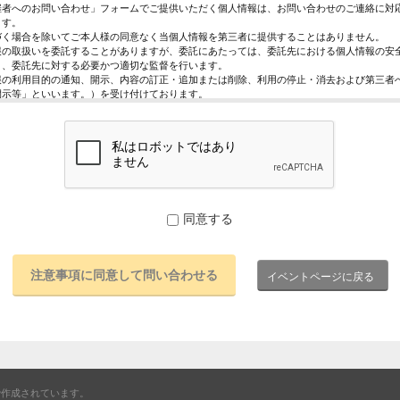
催者へのお問い合わせ」フォームでご提供いただく個人情報は、お問い合わせのご連絡に対
ます。
づく場合を除いてご本人様の同意なく当個人情報を第三者に提供することはありません。
報の取扱いを委託することがありますが、委託にあたっては、委託先における個人情報の安
う、委託先に対する必要かつ適切な監督を行います。
報の利用目的の通知、開示、内容の訂正・追加または削除、利用の停止・消去および第三者
開示等」といいます。）を受け付けております。
求めは、以下の「個人情報苦情及び相談窓口」で受け付けます。
く情報の提供は任意となっております。ただし、正確な情報をご提供いただけない場合には
きないことがあります。
ページではご利用状況の統計調査のためクッキー等を用いておりますが、これによる個人情
っておりません。
保護管理者
レジスト株式会社 代表取締役 歸山 健一
同意する
駄ヶ谷1－21－6 E-Mail：contact@eventregist.com
苦情及び相談窓口
レジスト株式会社 苦情相談窓口
イベントページに戻る
contact@eventregist.com
10:00～18:00
祝日、年末年始、GW期間は翌営業日以降の対応とさせていただきます。
で作成されています。