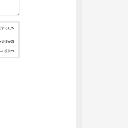
応するため
全管理が図
への提供の
、お問合せ
報の取得、