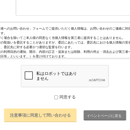
催者へのお問い合わせ」フォームでご提供いただく個人情報は、お問い合わせのご連絡に対
ます。
づく場合を除いてご本人様の同意なく当個人情報を第三者に提供することはありません。
報の取扱いを委託することがありますが、委託にあたっては、委託先における個人情報の安
う、委託先に対する必要かつ適切な監督を行います。
報の利用目的の通知、開示、内容の訂正・追加または削除、利用の停止・消去および第三者
開示等」といいます。）を受け付けております。
求めは、以下の「個人情報苦情及び相談窓口」で受け付けます。
く情報の提供は任意となっております。ただし、正確な情報をご提供いただけない場合には
きないことがあります。
ページではご利用状況の統計調査のためクッキー等を用いておりますが、これによる個人情
っておりません。
保護管理者
レジスト株式会社 代表取締役 歸山 健一
同意する
駄ヶ谷1－21－6 E-Mail：contact@eventregist.com
苦情及び相談窓口
レジスト株式会社 苦情相談窓口
イベントページに戻る
contact@eventregist.com
10:00～18:00
祝日、年末年始、GW期間は翌営業日以降の対応とさせていただきます。