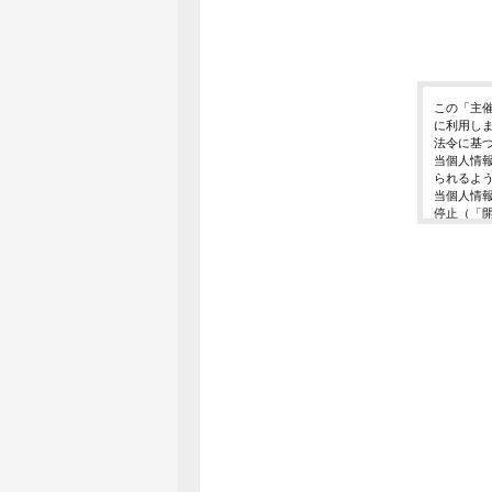
この「主
に利用し
法令に基
当個人情
られるよ
当個人情
停止（「
開示等の
ご入力頂
に対応で
当ホーム
利用は行
個人情報
イベント
東京都渋谷区千
個人情報
イベント
E-Mail ： 
受付時間 ： 
※土日、