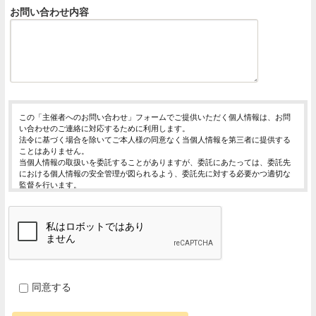
お問い合わせ内容
この「主催者へのお問い合わせ」フォームでご提供いただく個人情報は、お問
い合わせのご連絡に対応するために利用します。
法令に基づく場合を除いてご本人様の同意なく当個人情報を第三者に提供する
ことはありません。
当個人情報の取扱いを委託することがありますが、委託にあたっては、委託先
における個人情報の安全管理が図られるよう、委託先に対する必要かつ適切な
監督を行います。
当個人情報の利用目的の通知、開示、内容の訂正・追加または削除、利用の停
止・消去および第三者への提供の停止（「開示等」といいます。）を受け付け
ております。
開示等の求めは、以下の「個人情報苦情及び相談窓口」で受け付けます。
ご入力頂く情報の提供は任意となっております。ただし、正確な情報をご提供
いただけない場合には、お問合せに対応できないことがあります。
当ホームページではご利用状況の統計調査のためクッキー等を用いております
が、これによる個人情報の取得、利用は行っておりません。
同意する
個人情報保護管理者
イベントレジスト株式会社 代表取締役 歸山 健一