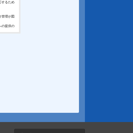
応するため
全管理が図
への提供の
、お問合せ
報の取得、