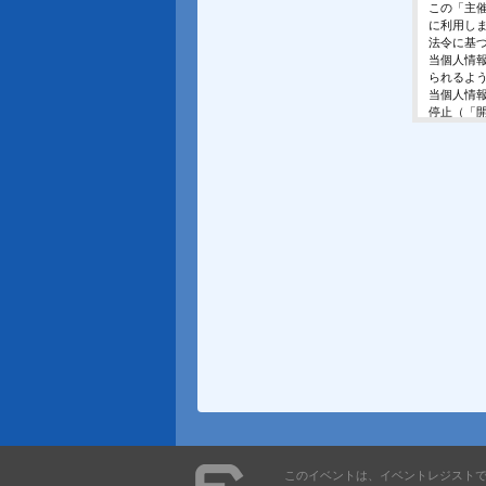
この「主
に利用し
法令に基
当個人情
られるよ
当個人情
停止（「
開示等の
ご入力頂
に対応で
当ホーム
利用は行
個人情報
イベント
東京都渋谷区千
個人情報
イベント
E-Mail ： 
受付時間 ： 
※土日、
このイベントは、イベントレジスト