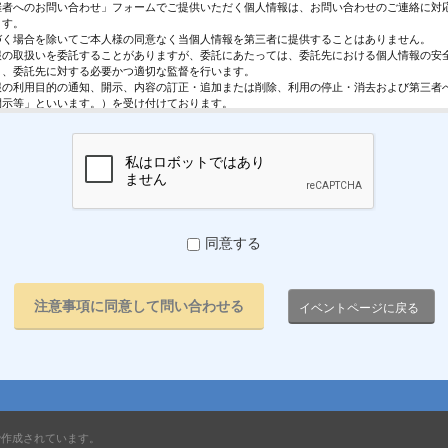
催者へのお問い合わせ」フォームでご提供いただく個人情報は、お問い合わせのご連絡に対
ます。
づく場合を除いてご本人様の同意なく当個人情報を第三者に提供することはありません。
報の取扱いを委託することがありますが、委託にあたっては、委託先における個人情報の安
う、委託先に対する必要かつ適切な監督を行います。
報の利用目的の通知、開示、内容の訂正・追加または削除、利用の停止・消去および第三者
開示等」といいます。）を受け付けております。
求めは、以下の「個人情報苦情及び相談窓口」で受け付けます。
く情報の提供は任意となっております。ただし、正確な情報をご提供いただけない場合には
きないことがあります。
ページではご利用状況の統計調査のためクッキー等を用いておりますが、これによる個人情
っておりません。
保護管理者
レジスト株式会社 代表取締役 歸山 健一
同意する
駄ヶ谷1－21－6 E-Mail：contact@eventregist.com
苦情及び相談窓口
レジスト株式会社 苦情相談窓口
イベントページに戻る
contact@eventregist.com
10:00～18:00
祝日、年末年始、GW期間は翌営業日以降の対応とさせていただきます。
で作成されています。