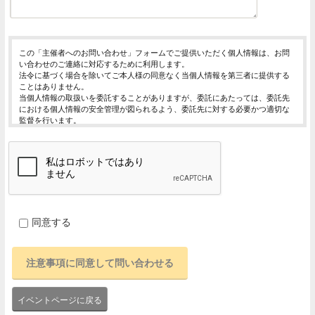
この「主催者へのお問い合わせ」フォームでご提供いただく個人情報は、お問
い合わせのご連絡に対応するために利用します。
法令に基づく場合を除いてご本人様の同意なく当個人情報を第三者に提供する
ことはありません。
当個人情報の取扱いを委託することがありますが、委託にあたっては、委託先
における個人情報の安全管理が図られるよう、委託先に対する必要かつ適切な
監督を行います。
当個人情報の利用目的の通知、開示、内容の訂正・追加または削除、利用の停
止・消去および第三者への提供の停止（「開示等」といいます。）を受け付け
ております。
開示等の求めは、以下の「個人情報苦情及び相談窓口」で受け付けます。
ご入力頂く情報の提供は任意となっております。ただし、正確な情報をご提供
いただけない場合には、お問合せに対応できないことがあります。
当ホームページではご利用状況の統計調査のためクッキー等を用いております
が、これによる個人情報の取得、利用は行っておりません。
同意する
個人情報保護管理者
イベントレジスト株式会社 代表取締役 歸山 健一
東京都渋谷区千駄ヶ谷1－21－6 E-Mail：contact@eventregist.com
個人情報苦情及び相談窓口
イベントレジスト株式会社 苦情相談窓口
E-Mail ： contact@eventregist.com
イベントページに戻る
受付時間 ： 10:00～18:00