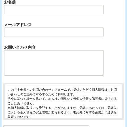
お名前
メールアドレス
お問い合わせ内容
この「主催者へのお問い合わせ」フォームでご提供いただく個人情報は、お問
い合わせのご連絡に対応するために利用します。
法令に基づく場合を除いてご本人様の同意なく当個人情報を第三者に提供する
ことはありません。
当個人情報の取扱いを委託することがありますが、委託にあたっては、委託先
における個人情報の安全管理が図られるよう、委託先に対する必要かつ適切な
監督を行います。
当個人情報の利用目的の通知、開示、内容の訂正・追加または削除、利用の停
止・消去および第三者への提供の停止（「開示等」といいます。）を受け付け