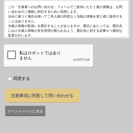
この「主催者へのお問い合わせ」フォームでご提供いただく個人情報は、お問
い合わせのご連絡に対応するために利用します。
法令に基づく場合を除いてご本人様の同意なく当個人情報を第三者に提供する
ことはありません。
当個人情報の取扱いを委託することがありますが、委託にあたっては、委託先
における個人情報の安全管理が図られるよう、委託先に対する必要かつ適切な
監督を行います。
当個人情報の利用目的の通知、開示、内容の訂正・追加または削除、利用の停
止・消去および第三者への提供の停止（「開示等」といいます。）を受け付け
ております。
開示等の求めは、以下の「個人情報苦情及び相談窓口」で受け付けます。
ご入力頂く情報の提供は任意となっております。ただし、正確な情報をご提供
いただけない場合には、お問合せに対応できないことがあります。
当ホームページではご利用状況の統計調査のためクッキー等を用いております
が、これによる個人情報の取得、利用は行っておりません。
同意する
個人情報保護管理者
イベントレジスト株式会社 代表取締役 歸山 健一
東京都渋谷区千駄ヶ谷1－21－6 E-Mail：contact@eventregist.com
個人情報苦情及び相談窓口
イベントレジスト株式会社 苦情相談窓口
E-Mail ： contact@eventregist.com
イベントページに戻る
受付時間 ： 10:00～18:00
※土日、祝日、年末年始、GW期間は翌営業日以降の対応とさせていただきま
す。