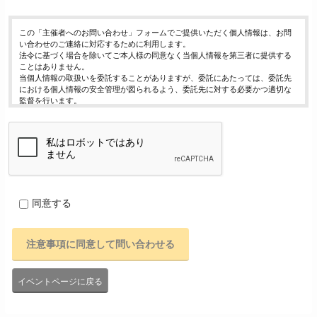
この「主催者へのお問い合わせ」フォームでご提供いただく個人情報は、お問
い合わせのご連絡に対応するために利用します。
法令に基づく場合を除いてご本人様の同意なく当個人情報を第三者に提供する
ことはありません。
当個人情報の取扱いを委託することがありますが、委託にあたっては、委託先
における個人情報の安全管理が図られるよう、委託先に対する必要かつ適切な
監督を行います。
当個人情報の利用目的の通知、開示、内容の訂正・追加または削除、利用の停
止・消去および第三者への提供の停止（「開示等」といいます。）を受け付け
ております。
開示等の求めは、以下の「個人情報苦情及び相談窓口」で受け付けます。
ご入力頂く情報の提供は任意となっております。ただし、正確な情報をご提供
いただけない場合には、お問合せに対応できないことがあります。
当ホームページではご利用状況の統計調査のためクッキー等を用いております
が、これによる個人情報の取得、利用は行っておりません。
同意する
個人情報保護管理者
イベントレジスト株式会社 代表取締役 歸山 健一
東京都渋谷区千駄ヶ谷1－21－6 E-Mail：contact@eventregist.com
個人情報苦情及び相談窓口
イベントレジスト株式会社 苦情相談窓口
E-Mail ： contact@eventregist.com
イベントページに戻る
受付時間 ： 10:00～18:00
※土日、祝日、年末年始、GW期間は翌営業日以降の対応とさせていただきま
す。