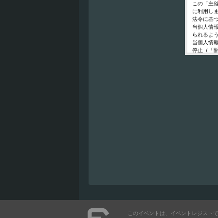
この「主
に利用し
法令に基
当個人情
られるよ
当個人情
停止（「
開示等の
ご入力頂
に対応で
当ホーム
利用は行
個人情報
イベント
東京都渋谷区千
個人情報
イベント
E-Mail ： 
受付時間 ： 
※土日、
このイベントは、イベントレジスト