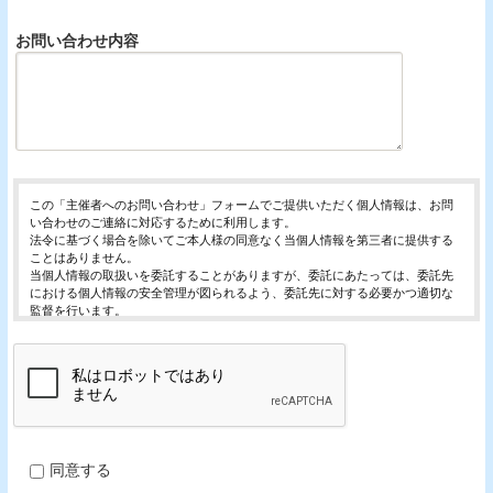
お問い合わせ内容
この「主催者へのお問い合わせ」フォームでご提供いただく個人情報は、お問
い合わせのご連絡に対応するために利用します。
法令に基づく場合を除いてご本人様の同意なく当個人情報を第三者に提供する
ことはありません。
当個人情報の取扱いを委託することがありますが、委託にあたっては、委託先
における個人情報の安全管理が図られるよう、委託先に対する必要かつ適切な
監督を行います。
当個人情報の利用目的の通知、開示、内容の訂正・追加または削除、利用の停
止・消去および第三者への提供の停止（「開示等」といいます。）を受け付け
ております。
開示等の求めは、以下の「個人情報苦情及び相談窓口」で受け付けます。
ご入力頂く情報の提供は任意となっております。ただし、正確な情報をご提供
いただけない場合には、お問合せに対応できないことがあります。
当ホームページではご利用状況の統計調査のためクッキー等を用いております
が、これによる個人情報の取得、利用は行っておりません。
同意する
個人情報保護管理者