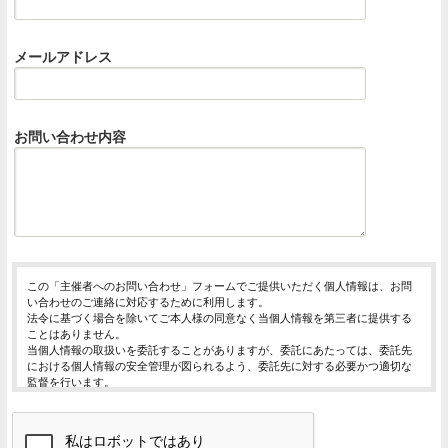
メールアドレス
お問い合わせ内容
この「主催者へのお問い合わせ」フォームでご提供いただく個人情報は、お問
い合わせのご連絡に対応するために利用します。
法令に基づく場合を除いてご本人様の同意なく当個人情報を第三者に提供する
ことはありません。
当個人情報の取扱いを委託することがありますが、委託にあたっては、委託先
における個人情報の安全管理が図られるよう、委託先に対する必要かつ適切な
監督を行います。
当個人情報の利用目的の通知、開示、内容の訂正・追加または削除、利用の停
止・消去および第三者への提供の停止（「開示等」といいます。）を受け付け
ております。
開示等の求めは、以下の「個人情報苦情及び相談窓口」で受け付けます。