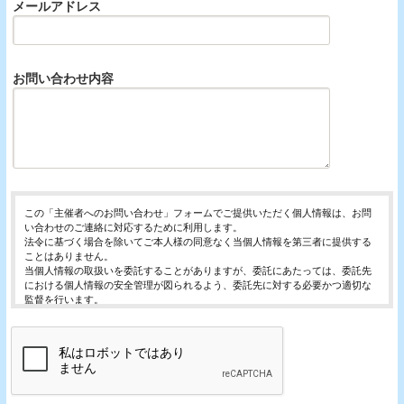
メールアドレス
お問い合わせ内容
この「主催者へのお問い合わせ」フォームでご提供いただく個人情報は、お問
い合わせのご連絡に対応するために利用します。
法令に基づく場合を除いてご本人様の同意なく当個人情報を第三者に提供する
ことはありません。
当個人情報の取扱いを委託することがありますが、委託にあたっては、委託先
における個人情報の安全管理が図られるよう、委託先に対する必要かつ適切な
監督を行います。
当個人情報の利用目的の通知、開示、内容の訂正・追加または削除、利用の停
止・消去および第三者への提供の停止（「開示等」といいます。）を受け付け
ております。
開示等の求めは、以下の「個人情報苦情及び相談窓口」で受け付けます。
ご入力頂く情報の提供は任意となっております。ただし、正確な情報をご提供
いただけない場合には、お問合せに対応できないことがあります。
当ホームページではご利用状況の統計調査のためクッキー等を用いております