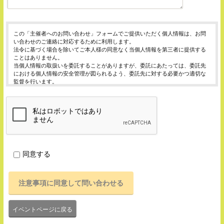
この「主催者へのお問い合わせ」フォームでご提供いただく個人情報は、お問
い合わせのご連絡に対応するために利用します。
法令に基づく場合を除いてご本人様の同意なく当個人情報を第三者に提供する
ことはありません。
当個人情報の取扱いを委託することがありますが、委託にあたっては、委託先
における個人情報の安全管理が図られるよう、委託先に対する必要かつ適切な
監督を行います。
当個人情報の利用目的の通知、開示、内容の訂正・追加または削除、利用の停
止・消去および第三者への提供の停止（「開示等」といいます。）を受け付け
ております。
開示等の求めは、以下の「個人情報苦情及び相談窓口」で受け付けます。
ご入力頂く情報の提供は任意となっております。ただし、正確な情報をご提供
いただけない場合には、お問合せに対応できないことがあります。
当ホームページではご利用状況の統計調査のためクッキー等を用いております
が、これによる個人情報の取得、利用は行っておりません。
同意する
個人情報保護管理者
イベントレジスト株式会社 代表取締役 歸山 健一
東京都渋谷区千駄ヶ谷1－21－6 E-Mail：contact@eventregist.com
個人情報苦情及び相談窓口
イベントレジスト株式会社 苦情相談窓口
E-Mail ： contact@eventregist.com
イベントページに戻る
受付時間 ： 10:00～18:00
※土日、祝日、年末年始、GW期間は翌営業日以降の対応とさせていただきま