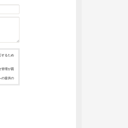
応するため
全管理が図
への提供の
、お問合せ
報の取得、