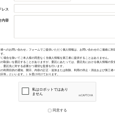
ドレス
せ内容
催者へのお問い合わせ」フォームでご提供いただく個人情報は、お問い合わせのご連絡に対
ます。
づく場合を除いてご本人様の同意なく当個人情報を第三者に提供することはありません。
報の取扱いを委託することがありますが、委託にあたっては、委託先における個人情報の安
う、委託先に対する必要かつ適切な監督を行います。
報の利用目的の通知、開示、内容の訂正・追加または削除、利用の停止・消去および第三者
開示等」といいます。）を受け付けております。
求めは、以下の「個人情報苦情及び相談窓口」で受け付けます。
く情報の提供は任意となっております。ただし、正確な情報をご提供いただけない場合には
きないことがあります。
ページではご利用状況の統計調査のためクッキー等を用いておりますが、これによる個人情
っておりません。
保護管理者
レジスト株式会社 代表取締役 歸山 健一
同意する
駄ヶ谷1－21－6 E-Mail：contact@eventregist.com