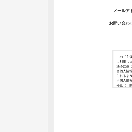
メールア
お問い合わ
この「主
に利用し
法令に基
当個人情
られるよ
当個人情
停止（「
開示等の
ご入力頂
に対応で
当ホーム
利用は行
個人情報
イベント
東京都渋谷区千