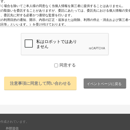
ます。
づく場合を除いてご本人様の同意なく当個人情報を第三者に提供することはありません。
報の取扱いを委託することがありますが、委託にあたっては、委託先における個人情報の安
う、委託先に対する必要かつ適切な監督を行います。
報の利用目的の通知、開示、内容の訂正・追加または削除、利用の停止・消去および第三者
開示等」といいます。）を受け付けております。
求めは、以下の「個人情報苦情及び相談窓口」で受け付けます。
く情報の提供は任意となっております。ただし、正確な情報をご提供いただけない場合には
きないことがあります。
ページではご利用状況の統計調査のためクッキー等を用いておりますが、これによる個人情
っておりません。
保護管理者
レジスト株式会社 代表取締役 歸山 健一
同意する
駄ヶ谷1－21－6 E-Mail：contact@eventregist.com
苦情及び相談窓口
レジスト株式会社 苦情相談窓口
イベントページに戻る
contact@eventregist.com
10:00～18:00
祝日、年末年始、GW期間は翌営業日以降の対応とさせていただきます。
で作成されています。
ー
外部送信