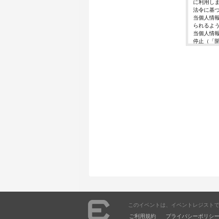
に利用し
法令に基
当個人情
られるよ
当個人情
停止（「
開示等の
ご入力頂
に対応で
当ホーム
利用は行
個人情報
イベント
東京都渋谷区千
個人情報
イベント
E-Mail ： 
受付時間 ： 
※土日、
このイベントは、イベントレジスト
ご利用規約
プライバシーポリシ