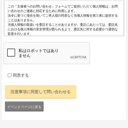
この「主催者へのお問い合わせ」フォームでご提供いただく個人情報は、お問
い合わせのご連絡に対応するために利用します。
法令に基づく場合を除いてご本人様の同意なく当個人情報を第三者に提供する
ことはありません。
当個人情報の取扱いを委託することがありますが、委託にあたっては、委託先
における個人情報の安全管理が図られるよう、委託先に対する必要かつ適切な
監督を行います。
当個人情報の利用目的の通知、開示、内容の訂正・追加または削除、利用の停
止・消去および第三者への提供の停止（「開示等」といいます。）を受け付け
ております。
開示等の求めは、以下の「個人情報苦情及び相談窓口」で受け付けます。
ご入力頂く情報の提供は任意となっております。ただし、正確な情報をご提供
いただけない場合には、お問合せに対応できないことがあります。
当ホームページではご利用状況の統計調査のためクッキー等を用いております
が、これによる個人情報の取得、利用は行っておりません。
同意する
個人情報保護管理者
イベントレジスト株式会社 代表取締役 歸山 健一
東京都渋谷区千駄ヶ谷1－21－6 E-Mail：contact@eventregist.com
個人情報苦情及び相談窓口
イベントレジスト株式会社 苦情相談窓口
E-Mail ： contact@eventregist.com
イベントページに戻る
受付時間 ： 10:00～18:00
※土日、祝日、年末年始、GW期間は翌営業日以降の対応とさせていただきま
す。