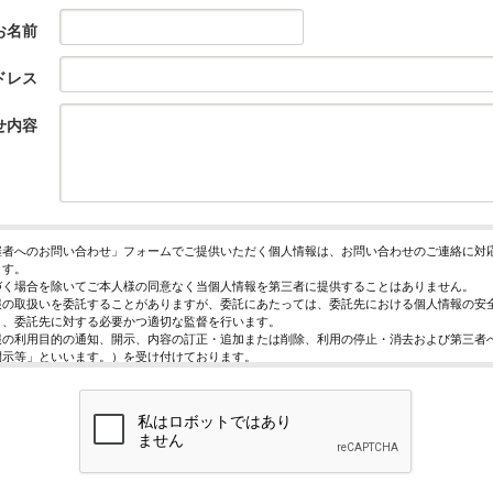
お名前
ドレス
せ内容
催者へのお問い合わせ」フォームでご提供いただく個人情報は、お問い合わせのご連絡に対
ます。
づく場合を除いてご本人様の同意なく当個人情報を第三者に提供することはありません。
報の取扱いを委託することがありますが、委託にあたっては、委託先における個人情報の安
う、委託先に対する必要かつ適切な監督を行います。
報の利用目的の通知、開示、内容の訂正・追加または削除、利用の停止・消去および第三者
開示等」といいます。）を受け付けております。
求めは、以下の「個人情報苦情及び相談窓口」で受け付けます。
く情報の提供は任意となっております。ただし、正確な情報をご提供いただけない場合には
きないことがあります。
ページではご利用状況の統計調査のためクッキー等を用いておりますが、これによる個人情
っておりません。
保護管理者