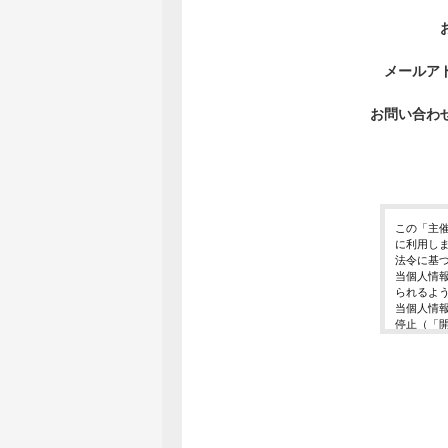
メールア
お問い合わ
この「主
に利用し
法令に基
当個人情
られるよ
当個人情
停止（「
開示等の
ご入力頂
に対応で
当ホーム
利用は行
個人情報