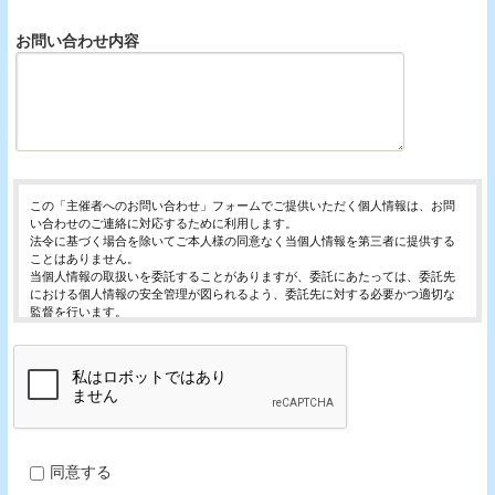
お問い合わせ内容
この「主催者へのお問い合わせ」フォームでご提供いただく個人情報は、お問
い合わせのご連絡に対応するために利用します。
法令に基づく場合を除いてご本人様の同意なく当個人情報を第三者に提供する
ことはありません。
当個人情報の取扱いを委託することがありますが、委託にあたっては、委託先
における個人情報の安全管理が図られるよう、委託先に対する必要かつ適切な
監督を行います。
当個人情報の利用目的の通知、開示、内容の訂正・追加または削除、利用の停
止・消去および第三者への提供の停止（「開示等」といいます。）を受け付け
ております。
開示等の求めは、以下の「個人情報苦情及び相談窓口」で受け付けます。
ご入力頂く情報の提供は任意となっております。ただし、正確な情報をご提供
いただけない場合には、お問合せに対応できないことがあります。
当ホームページではご利用状況の統計調査のためクッキー等を用いております
が、これによる個人情報の取得、利用は行っておりません。
同意する
個人情報保護管理者