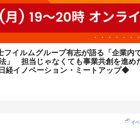
士フイルムグループ有志が語る「企業内
」　担当じゃなくても事業共創を進めた「O
日経イノベーション・ミートアップ◆
イベ