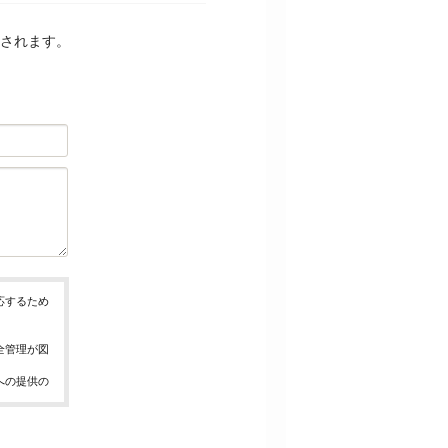
されます。
応するため
全管理が図
への提供の
、お問合せ