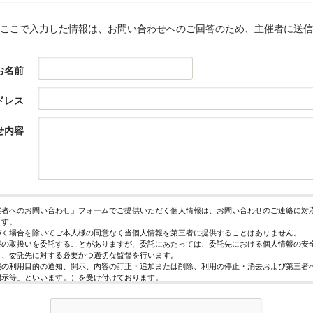
ここで入力した情報は、お問い合わせへのご回答のため、主催者に送信
お名前
ドレス
せ内容
催者へのお問い合わせ」フォームでご提供いただく個人情報は、お問い合わせのご連絡に対
ます。
づく場合を除いてご本人様の同意なく当個人情報を第三者に提供することはありません。
報の取扱いを委託することがありますが、委託にあたっては、委託先における個人情報の安
う、委託先に対する必要かつ適切な監督を行います。
報の利用目的の通知、開示、内容の訂正・追加または削除、利用の停止・消去および第三者
開示等」といいます。）を受け付けております。
求めは、以下の「個人情報苦情及び相談窓口」で受け付けます。
く情報の提供は任意となっております。ただし、正確な情報をご提供いただけない場合には
きないことがあります。