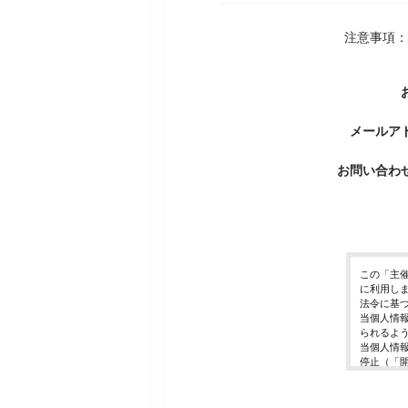
注意事項：
メールア
お問い合わ
この「主
に利用し
法令に基
当個人情
られるよ
当個人情
停止（「
開示等の
ご入力頂
に対応で