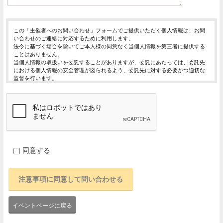
この「主催者へのお問い合わせ」フォームでご提供いただく個人情報は、お問
い合わせのご連絡に対応するために利用します。
法令に基づく場合を除いてご本人様の同意なく当個人情報を第三者に提供する
ことはありません。
当個人情報の取扱いを委託することがありますが、委託にあたっては、委託先
における個人情報の安全管理が図られるよう、委託先に対する必要かつ適切な
監督を行います。
当個人情報の利用目的の通知、開示、内容の訂正・追加または削除、利用の停
止・消去および第三者への提供の停止（「開示等」といいます。）を受け付け
ております。
開示等の求めは、以下の「個人情報苦情及び相談窓口」で受け付けます。
ご入力頂く情報の提供は任意となっております。ただし、正確な情報をご提供
いただけない場合には、お問合せに対応できないことがあります。
当ホームページではご利用状況の統計調査のためクッキー等を用いております
が、これによる個人情報の取得、利用は行っておりません。
同意する
個人情報保護管理者
イベントレジスト株式会社 代表取締役 歸山 健一
東京都渋谷区千駄ヶ谷1－21－6 E-Mail：contact@eventregist.com
個人情報苦情及び相談窓口
イベントレジスト株式会社 苦情相談窓口
E-Mail ： contact@eventregist.com
イベントページに戻る
受付時間 ： 10:00～18:00
※土日、祝日、年末年始、GW期間は翌営業日以降の対応とさせていただきま