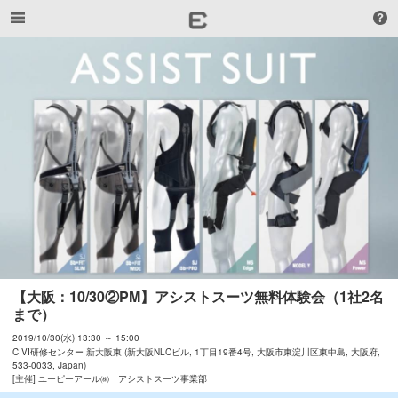
【大阪：10/30②PM】アシストスーツ無料体験会（1社2名
まで）
2019/10/30(水) 13:30 ～ 15:00
CIVI研修センター 新大阪東 (新大阪NLCビル, 1丁目19番4号, 大阪市東淀川区東中島, 大阪府,
533-0033, Japan)
[主催] ユーピーアール㈱ アシストスーツ事業部