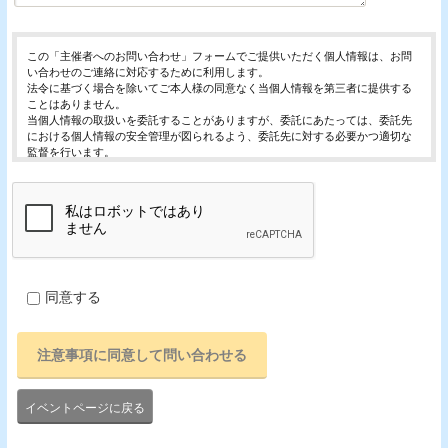
この「主催者へのお問い合わせ」フォームでご提供いただく個人情報は、お問
い合わせのご連絡に対応するために利用します。
法令に基づく場合を除いてご本人様の同意なく当個人情報を第三者に提供する
ことはありません。
当個人情報の取扱いを委託することがありますが、委託にあたっては、委託先
における個人情報の安全管理が図られるよう、委託先に対する必要かつ適切な
監督を行います。
当個人情報の利用目的の通知、開示、内容の訂正・追加または削除、利用の停
止・消去および第三者への提供の停止（「開示等」といいます。）を受け付け
ております。
開示等の求めは、以下の「個人情報苦情及び相談窓口」で受け付けます。
ご入力頂く情報の提供は任意となっております。ただし、正確な情報をご提供
いただけない場合には、お問合せに対応できないことがあります。
当ホームページではご利用状況の統計調査のためクッキー等を用いております
が、これによる個人情報の取得、利用は行っておりません。
同意する
個人情報保護管理者
イベントレジスト株式会社 代表取締役 歸山 健一
東京都渋谷区千駄ヶ谷1－21－6 E-Mail：contact@eventregist.com
個人情報苦情及び相談窓口
イベントレジスト株式会社 苦情相談窓口
E-Mail ： contact@eventregist.com
イベントページに戻る
受付時間 ： 10:00～18:00
※土日、祝日、年末年始、GW期間は翌営業日以降の対応とさせていただきま