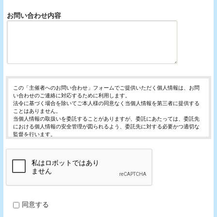
お問い合わせ内容
この「主催者へのお問い合わせ」フォームでご提供いただく個人情報は、お問
い合わせのご連絡に対応するために利用します。
法令に基づく場合を除いてご本人様の同意なく当個人情報を第三者に提供する
ことはありません。
当個人情報の取扱いを委託することがありますが、委託にあたっては、委託先
における個人情報の安全管理が図られるよう、委託先に対する必要かつ適切な
監督を行います。
当個人情報の利用目的の通知、開示、内容の訂正・追加または削除、利用の停
止・消去および第三者への提供の停止（「開示等」といいます。）を受け付け
ております。
開示等の求めは、以下の「個人情報苦情及び相談窓口」で受け付けます。
ご入力頂く情報の提供は任意となっております。ただし、正確な情報をご提供
いただけない場合には、お問合せに対応できないことがあります。
当ホームページではご利用状況の統計調査のためクッキー等を用いております
が、これによる個人情報の取得、利用は行っておりません。
同意する
個人情報保護管理者