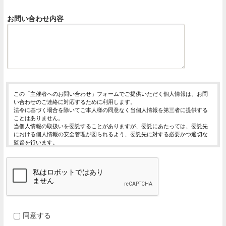
お問い合わせ内容
この「主催者へのお問い合わせ」フォームでご提供いただく個人情報は、お問
い合わせのご連絡に対応するために利用します。
法令に基づく場合を除いてご本人様の同意なく当個人情報を第三者に提供する
ことはありません。
当個人情報の取扱いを委託することがありますが、委託にあたっては、委託先
における個人情報の安全管理が図られるよう、委託先に対する必要かつ適切な
監督を行います。
当個人情報の利用目的の通知、開示、内容の訂正・追加または削除、利用の停
止・消去および第三者への提供の停止（「開示等」といいます。）を受け付け
ております。
開示等の求めは、以下の「個人情報苦情及び相談窓口」で受け付けます。
ご入力頂く情報の提供は任意となっております。ただし、正確な情報をご提供
いただけない場合には、お問合せに対応できないことがあります。
当ホームページではご利用状況の統計調査のためクッキー等を用いております
が、これによる個人情報の取得、利用は行っておりません。
同意する
個人情報保護管理者