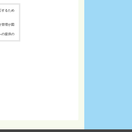
応するため
全管理が図
への提供の
、お問合せ
報の取得、