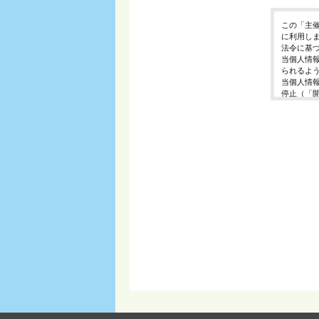
この「主
に利用し
法令に基
当個人情
られるよ
当個人情
停止（「
開示等の
ご入力頂
に対応で
当ホーム
利用は行
個人情報
イベント
東京都渋谷区千
個人情報
イベント
E-Mail ： 
受付時間 ： 
※土日、