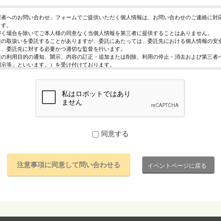
催者へのお問い合わせ」フォームでご提供いただく個人情報は、お問い合わせのご連絡に対
ます。
づく場合を除いてご本人様の同意なく当個人情報を第三者に提供することはありません。
報の取扱いを委託することがありますが、委託にあたっては、委託先における個人情報の安
う、委託先に対する必要かつ適切な監督を行います。
報の利用目的の通知、開示、内容の訂正・追加または削除、利用の停止・消去および第三者
開示等」といいます。）を受け付けております。
求めは、以下の「個人情報苦情及び相談窓口」で受け付けます。
く情報の提供は任意となっております。ただし、正確な情報をご提供いただけない場合には
きないことがあります。
ページではご利用状況の統計調査のためクッキー等を用いておりますが、これによる個人情
っておりません。
保護管理者
レジスト株式会社 代表取締役 歸山 健一
同意する
駄ヶ谷1－21－6 E-Mail：contact@eventregist.com
苦情及び相談窓口
レジスト株式会社 苦情相談窓口
イベントページに戻る
contact@eventregist.com
10:00～18:00
祝日、年末年始、GW期間は翌営業日以降の対応とさせていただきます。