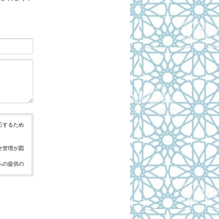
応するため
全管理が図
への提供の
、お問合せ
報の取得、