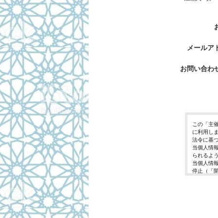
メールア
お問い合わ
この「主
に利用し
法令に基
当個人情
られるよ
当個人情
停止（「
開示等の
ご入力頂
に対応で
当ホーム
利用は行