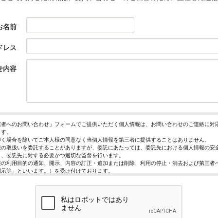
お名前
ドレス
せ内容
催者へのお問い合わせ」フォームでご提供いただく個人情報は、お問い合わせのご連絡に対
ます。
づく場合を除いてご本人様の同意なく当個人情報を第三者に提供することはありません。
報の取扱いを委託することがありますが、委託にあたっては、委託先における個人情報の安
う、委託先に対する必要かつ適切な監督を行います。
報の利用目的の通知、開示、内容の訂正・追加または削除、利用の停止・消去および第三者
開示等」といいます。）を受け付けております。
求めは、以下の「個人情報苦情及び相談窓口」で受け付けます。
く情報の提供は任意となっております。ただし、正確な情報をご提供いただけない場合には
きないことがあります。
ページではご利用状況の統計調査のためクッキー等を用いておりますが、これによる個人情
っておりません。