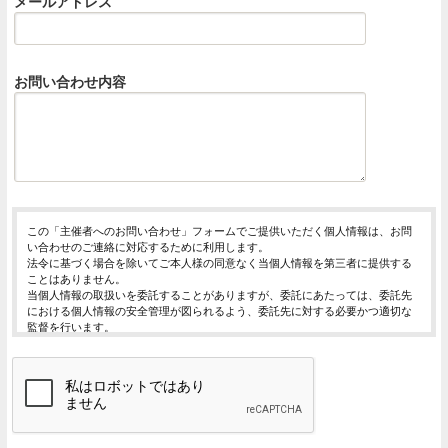
メールアドレス
お問い合わせ内容
この「主催者へのお問い合わせ」フォームでご提供いただく個人情報は、お問
い合わせのご連絡に対応するために利用します。
法令に基づく場合を除いてご本人様の同意なく当個人情報を第三者に提供する
ことはありません。
当個人情報の取扱いを委託することがありますが、委託にあたっては、委託先
における個人情報の安全管理が図られるよう、委託先に対する必要かつ適切な
監督を行います。
当個人情報の利用目的の通知、開示、内容の訂正・追加または削除、利用の停
止・消去および第三者への提供の停止（「開示等」といいます。）を受け付け
ております。
開示等の求めは、以下の「個人情報苦情及び相談窓口」で受け付けます。
ご入力頂く情報の提供は任意となっております。ただし、正確な情報をご提供
いただけない場合には、お問合せに対応できないことがあります。
当ホームページではご利用状況の統計調査のためクッキー等を用いております