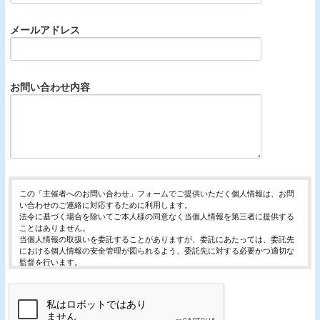
メールアドレス
お問い合わせ内容
この「主催者へのお問い合わせ」フォームでご提供いただく個人情報は、お問
い合わせのご連絡に対応するために利用します。
法令に基づく場合を除いてご本人様の同意なく当個人情報を第三者に提供する
ことはありません。
当個人情報の取扱いを委託することがありますが、委託にあたっては、委託先
における個人情報の安全管理が図られるよう、委託先に対する必要かつ適切な
監督を行います。
当個人情報の利用目的の通知、開示、内容の訂正・追加または削除、利用の停
止・消去および第三者への提供の停止（「開示等」といいます。）を受け付け
ております。
開示等の求めは、以下の「個人情報苦情及び相談窓口」で受け付けます。
ご入力頂く情報の提供は任意となっております。ただし、正確な情報をご提供