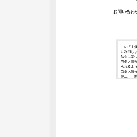
お問い合わ
この「主
に利用し
法令に基
当個人情
られるよ
当個人情
停止（「
開示等の
ご入力頂
に対応で
当ホーム
利用は行
個人情報
イベント
東京都渋谷区千
個人情報
イベント