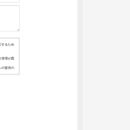
応するため
全管理が図
への提供の
、お問合せ
報の取得、