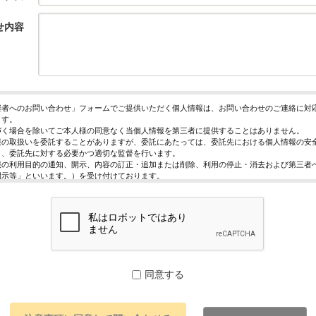
せ内容
催者へのお問い合わせ」フォームでご提供いただく個人情報は、お問い合わせのご連絡に対
ます。
づく場合を除いてご本人様の同意なく当個人情報を第三者に提供することはありません。
報の取扱いを委託することがありますが、委託にあたっては、委託先における個人情報の安
う、委託先に対する必要かつ適切な監督を行います。
報の利用目的の通知、開示、内容の訂正・追加または削除、利用の停止・消去および第三者
開示等」といいます。）を受け付けております。
求めは、以下の「個人情報苦情及び相談窓口」で受け付けます。
く情報の提供は任意となっております。ただし、正確な情報をご提供いただけない場合には
きないことがあります。
ページではご利用状況の統計調査のためクッキー等を用いておりますが、これによる個人情
っておりません。
保護管理者
レジスト株式会社 代表取締役 歸山 健一
同意する
駄ヶ谷1－21－6 E-Mail：contact@eventregist.com
苦情及び相談窓口
レジスト株式会社 苦情相談窓口