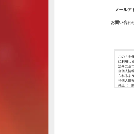
メールア
お問い合わ
この「主
に利用し
法令に基
当個人情
られるよ
当個人情
停止（「
開示等の
ご入力頂
に対応で
当ホーム
利用は行
個人情報
イベント
東京都渋谷区千