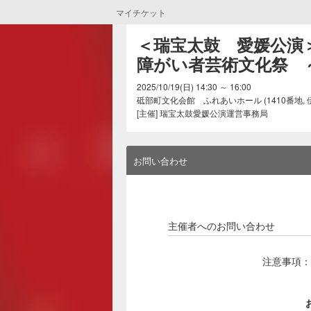
マイチケット
＜瑞宝太鼓　愛媛公演＞ 
障がい者芸術文化祭　
2025/10/19(日) 14:30 ～ 16:00
砥部町文化会館 ふれあいホール (1410番地, 伊予郡
[主催] 瑞宝太鼓愛媛公演運営事務局
お問い合わせ
主催者へのお問い合わせ
注意事項：