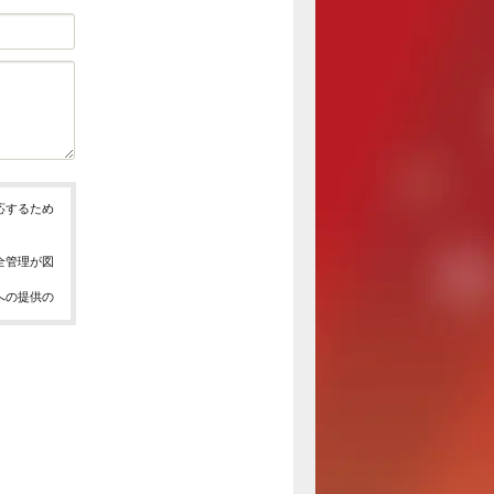
応するため
全管理が図
への提供の
、お問合せ
報の取得、