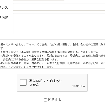
ドレス
せ内容
催者へのお問い合わせ」フォームでご提供いただく個人情報は、お問い合わせのご連絡に対
ます。
づく場合を除いてご本人様の同意なく当個人情報を第三者に提供することはありません。
報の取扱いを委託することがありますが、委託にあたっては、委託先における個人情報の安
う、委託先に対する必要かつ適切な監督を行います。
報の利用目的の通知、開示、内容の訂正・追加または削除、利用の停止・消去および第三者
開示等」といいます。）を受け付けております。
求めは、以下の「個人情報苦情及び相談窓口」で受け付けます。
く情報の提供は任意となっております。ただし、正確な情報をご提供いただけない場合には
きないことがあります。
ページではご利用状況の統計調査のためクッキー等を用いておりますが、これによる個人情
っておりません。
保護管理者
レジスト株式会社 代表取締役 歸山 健一
同意する
駄ヶ谷1－21－6 E-Mail：contact@eventregist.com