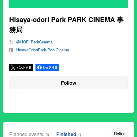
Hisaya-odori Park PARK CINEMA 事
務局
@HOP_ParkCinema
HisayaOdoriPark.ParkCinema
Follow
Planned events.
Finished
Refine
(0)
(1)